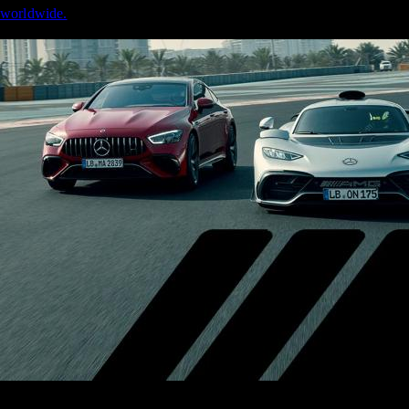
worldwide.​​​​‌‍​‍​‍‌‍‌​‍‌‍‍‌‌‍‌‌‍‍‌‌‍‍​‍​‍​‍‍​‍​‍‌​‌‍​‌‌‍‍‌‍‍‌‌‌​‌‍‌​‍‍‌‍‍‌‌‍​‍​‍​‍​​‍​‍‌‍‍​‌​‍‌‍‌‌‌‍‌‍​‍​‍​‍‍​‍​‍​‍‌​‌‌​‌‌‌‌‍‌​‌‍‍‌‌‍​‍‌‍‍‌‌‍‍‌‌​‌‍‌‌‌‍‍‌‌​​‍‌‍‌‌‌‍‌​‌‍‍‌‌‌​​‍‌‍‌‌‍‌‍‌​‌‍‌‌​‌‌​​‌​‍‌‍‌‌‌​‌‍‌‌‌‍‍‌‌​‌‍​‌‌‌​‌‍‍‌‌‍‌‍‍​‍‌‍‍‌‌‍‌​​‌​‍​​‍‌‌‍‌‌​‌‌​​‍‌‍​‍‌‍​‌​‌​​‍‌‌‍​‌‍​‌​​‌​‍​​‍‌​‌​​‍​​‍‌​‌‍​‍‌‌‍​‍​​​‌‍‌‍​‌​​‍‌‌‍​‌​‍‌​​‍​‌‌‌‍‌‍​‍​​‌‍​‌​‍‌​​​‌‍​‌‌‍‌​​‍‌‌​‌‍‌‌​​‌‍‌‌​‌‌‌​‌‍‌‌‌‍​‌‌​‌‍‌‌‌​‍​‍‌​​‌‍​‌‌‌​‌‍‍​​‌‌‍‌​‌‍‌‌‌​‌‍​‌​‍‌‍‍‌‌​​‌‌​‌‍‍‌‌‍‌‍‍​‌‍​‍‌‍​‌‌​‌‍‌‌‌‌‌‌‌​‍‌‍​​‌​‍‌‌​​‍‌​‌‍‌​‌‌​‌‌‌‌‍‌​‌‍‍‌‌‍​‍‌‍‌‍‍‌‌‍‌​​‌​‍​​‍‌‌‍‌‌​‌‌​​‍‌‍​‍‌‍​‌​‌​​‍‌‌‍​‌‍​‌​​‌​‍​​‍‌​‌​​‍​​‍‌​‌‍​‍‌‌‍​‍​​​‌‍‌‍​‌​​‍‌‌‍​‌​‍‌​​‍​‌‌‌‍‌‍​‍​​‌‍​‌​‍‌​​​‌‍​‌‌‍‌​​‍‌‍‌‌​‌‍‌‌​​‌‍‌‌​‌‌‌​‌‍‌‌‌‍​‌‌​‌‍‌‌‌​‍​‍‌‍‌​​‌‍​‌‌‌​‌‍‍​​‌‌‍‌​‌‍‌‌‌​‌‍​‌​‍‌‍‍‌‌​​‌‌​‌‍‍‌‌‍‌‍‍​‍‌‍‌​​‌‍‌‌‌​‍‌​‌​​‌‍‌‌‌‍​‌‌​‌‍‍‌‌‌‍‌‍‌‌​‌‌​​‌‌‌‌‍​‍‌‍​‌‍‍‌‌​‌‍‍​‌‍‌‌‌‍‌​​‍​‍‌‌