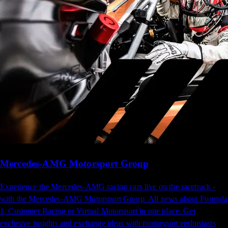
Mercedes-AMG Motorsport​​​​ ‌‍Group​‍​‍‌‍‌​‍‌‍‍‌‌‍‌‌‍‍‌‌‍‍​‍​‍​‍‍​‍​‍‌​‌‍​‌‌‍‍‌‍‍‌‌‌​‌‍‌​‍‍‌‍‍‌‌‍​‍​‍​‍​​‍​‍‌‍‍​‌​‍‌‍‌‌‌‍‌‍​‍​‍​‍‍​‍​‍​‍‌​‌‌​‌‌‌‌‍‌​‌‍‍‌‌‍​‍‌‍‍‌‌‍‍‌‌​‌‍‌‌‌‍‍‌‌​​‍‌‍‌‌‌‍‌​‌‍‍‌‌‌​​‍‌‍‌‌‍‌‍‌​‌‍‌‌​‌‌​​‌​‍‌‍‌‌‌​‌‍‌‌‌‍‍‌‌​‌‍​‌‌‌​‌‍‍‌‌‍‌‍‍​‍‌‍‍‌‌‍‌​​‌​‍​​‍‌‌‍‌‌​‌‌​​‍‌‍​‍‌‍​‌​‌​​‍‌‌‍​‌‍​‌​​‌​‍​​‍‌​‌​​‍​​‍‌​‌‍​‍‌‌‍​‍​​​‌‍‌‍​‌​​‍‌‌‍​‌​‍‌​​‍​‌‌‌‍‌‍​‍​​‌‍​‌​‍‌​​​‌‍​‌‌‍‌​​‍‌‌​‌‍‌‌​​‌‍‌‌​‌‌‌​‌‍‌‌‌‍​‌‌​‌‍‌‌‌​‍​‍‌​​‌‍​‌‌‌​‌‍‍​​‌‌‌​‌‍‍‌‌‌​‌‍​‌‍‌‌​‌‍​‍‌‍​‌‌​‌‍‌‌‌‌‌‌‌​‍‌‍​​‌​‍‌‌​​‍‌​‌‍‌​‌‌​‌‌‌‌‍‌​‌‍‍‌‌‍​‍‌‍‌‍‍‌‌‍‌​​‌​‍​​‍‌‌‍‌‌​‌‌​​‍‌‍​‍‌‍​‌​‌​​‍‌‌‍​‌‍​‌​​‌​‍​​‍‌​‌​​‍​​‍‌​‌‍​‍‌‌‍​‍​​​‌‍‌‍​‌​​‍‌‌‍​‌​‍‌​​‍​‌‌‌‍‌‍​‍​​‌‍​‌​‍‌​​​‌‍​‌‌‍‌​​‍‌‍‌‌​‌‍‌‌​​‌‍‌‌​‌‌‌​‌‍‌‌‌‍​‌‌​‌‍‌‌‌​‍​‍‌‍‌​​‌‍​‌‌‌​‌‍‍​​‌‌‌​‌‍‍‌‌‌​‌‍​‌‍‌‌​‍‌‍‌​​‌‍‌‌‌​‍‌​‌​​‌‍‌‌‌‍​‌‌​‌‍‍‌‌‌‍‌‍‌‌​‌‌​​‌‌‌‌‍​‍‌‍​‌‍‍‌‌​‌‍‍​‌‍‌‌‌‍‌​​‍​‍‌‌
Experience the Mercedes-AMG racing cars live on the racetrack -
with the Mercedes-AMG Motorsport Group. All news about Formula
1, Customer Racing or Virtual Motorsport in one place. Get
exclusive insights and exchange ideas with motorsport enthusiasts