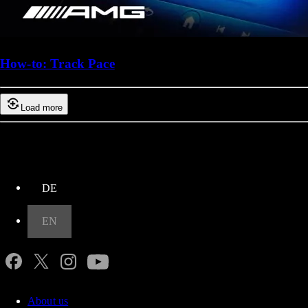
How-to: Track Pace
Load more
up
DE
EN
About us