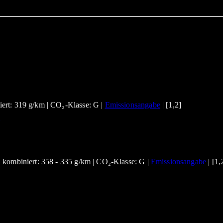
m
ert: 319 g/km | CO₂-Klasse: G |
Emissionsangabe
| [1,2]
 kombiniert: 358 - 335 g/km | CO₂-Klasse: G |
Emissionsangabe
| [1,