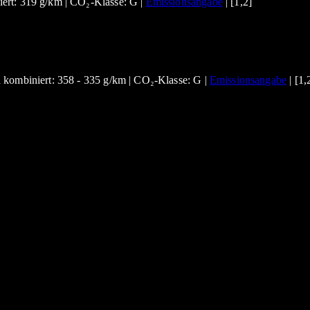
ert: 319 g/km | CO₂-Klasse: G |
Emissionsangabe
| [1,2]
 kombiniert: 358 - 335 g/km | CO₂-Klasse: G |
Emissionsangabe
| [1,