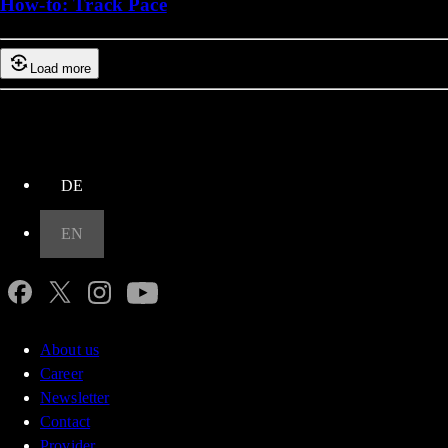
How-to: Track Pace
Load more
up
DE
EN
About us
Career
Newsletter
Contact
Provider