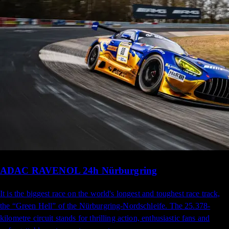
ADAC RAVENOL 24h Nürburgring
It is the biggest race on the world's longest and toughest race track,
the “Green Hell” of the Nürburgring-Nordschleife. The 25.378-
kilometre circuit stands for thrilling action, enthusiastic fans and