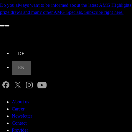
Do you always want to be informed about the latest AMG Highlights s
prize draws and many other AMG Specials. Subscribe right here.
up
DE
EN
About us
Career
Newsletter
Contact
Provider