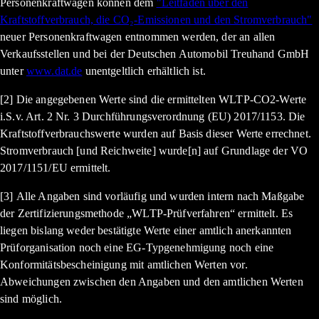
Personenkraftwagen können dem
"Leitfaden über den
Kraftstoffverbrauch, die CO₂-Emissionen und den Stromverbrauch"
neuer Personenkraftwagen entnommen werden, der an allen
Verkaufsstellen und bei der Deutschen Automobil Treuhand GmbH
unter
www.dat.de
unentgeltlich erhältlich ist.
[2] Die angegebenen Werte sind die ermittelten WLTP-CO2-Werte
i.S.v. Art. 2 Nr. 3 Durchführungsverordnung (EU) 2017/1153. Die
Kraftstoffverbrauchswerte wurden auf Basis dieser Werte errechnet.
Stromverbrauch [und Reichweite] wurde[n] auf Grundlage der VO
2017/1151/EU ermittelt.
[3] Alle Angaben sind vorläufig und wurden intern nach Maßgabe
der Zertifizierungsmethode „WLTP-Prüfverfahren“ ermittelt. Es
liegen bislang weder bestätigte Werte einer amtlich anerkannten
Prüforganisation noch eine EG-Typgenehmigung noch eine
Konformitätsbescheinigung mit amtlichen Werten vor.
Abweichungen zwischen den Angaben und den amtlichen Werten
sind möglich.