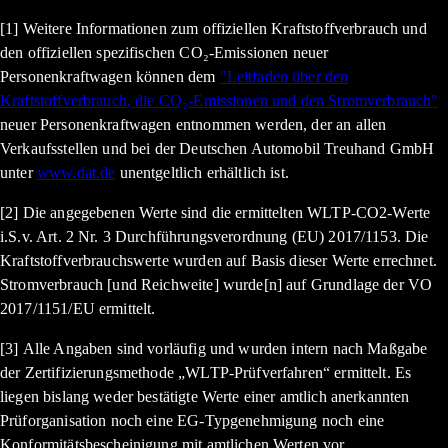
[1] Weitere Informationen zum offiziellen Kraftstoffverbrauch und
den offiziellen spezifischen CO₂-Emissionen neuer
Personenkraftwagen können dem
"Leitfaden über den
Kraftstoffverbrauch, die CO₂-Emissionen und den Stromverbrauch"
neuer Personenkraftwagen entnommen werden, der an allen
Verkaufsstellen und bei der Deutschen Automobil Treuhand GmbH
unter
www.dat.de
unentgeltlich erhältlich ist.
[2] Die angegebenen Werte sind die ermittelten WLTP-CO2-Werte
i.S.v. Art. 2 Nr. 3 Durchführungsverordnung (EU) 2017/1153. Die
Kraftstoffverbrauchswerte wurden auf Basis dieser Werte errechnet.
Stromverbrauch [und Reichweite] wurde[n] auf Grundlage der VO
2017/1151/EU ermittelt.
[3] Alle Angaben sind vorläufig und wurden intern nach Maßgabe
der Zertifizierungsmethode „WLTP-Prüfverfahren“ ermittelt. Es
liegen bislang weder bestätigte Werte einer amtlich anerkannten
Prüforganisation noch eine EG-Typgenehmigung noch eine
Konformitätsbescheinigung mit amtlichen Werten vor.