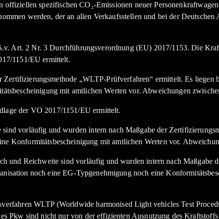
den offiziellen spezifischen CO₂-Emissionen neuer Personenkraftwag
nommen werden, der an allen Verkaufsstellen und bei der Deutsche
.v. Art. 2 Nr. 3 Durchführungsverordnung (EU) 2017/1153. Die Kraft
17/1151/EU ermittelt.
Zertifizierungsmethode „WLTP-Prüfverfahren“ ermittelt. Es liegen bi
tätsbescheinigung mit amtlichen Werten vor. Abweichungen zwische
lage der VO 2017/1151/EU ermittelt.
nd vorläufig und wurden intern nach Maßgabe der Zertifizierungsme
e Konformitätsbescheinigung mit amtlichen Werten vor. Abweichun
h und Reichweite sind vorläufig und wurden intern nach Maßgabe de
organisation noch eine EG-Typgenehmigung noch eine Konformitätsbe
erfahren WLTP (Worldwide harmonised Light vehicles Test Procedur
 Pkw sind nicht nur von der effizienten Ausnutzung des Kraftstoffs