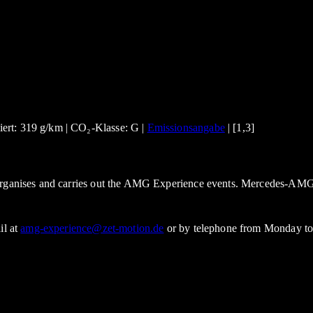
ert: 319 g/km | CO₂-Klasse: G |
Emissionsangabe
| [1,3]
 organises and carries out the AMG Experience events. Mercedes-AMG
il at
amg-experience@zet-motion.de
or by telephone from Monday to