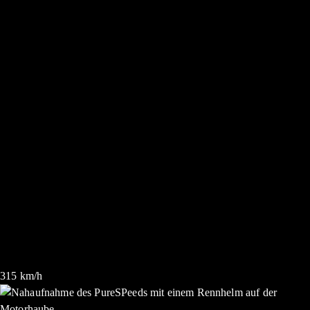
315
km/h