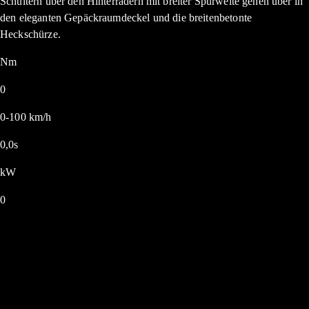
Schultern über den Hinterrädern mit breiter Spurweite gehen über in
den eleganten Gepäckraumdeckel und die breitenbetonte
Heckschürze.
Nm
0
0-100 km/h
0,0s
kW
0