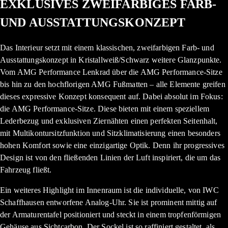
EXKLUSIVES ZWEIFARBIGES FARB-
UND AUSSTATTUNGSKONZEPT
Das Interieur setzt mit einem klassischen, zweifarbigen Farb- und
Ausstattungskonzept in Kristallweiß/Schwarz weitere Glanzpunkte.
Vom AMG Performance Lenkrad über die AMG Performance-Sitze
bis hin zu den hochflorigen AMG Fußmatten – alle Elemente greifen
dieses expressive Konzept konsequent auf. Dabei absolut im Fokus:
die AMG Performance-Sitze. Diese bieten mit einem speziellem
Lederbezug und exklusiven Ziernähten einen perfekten Seitenhalt,
mit Multikontursitzfunktion und Sitzklimatisierung einen besonders
hohen Komfort sowie eine einzigartige Optik. Denn ihr progressives
Design ist von den fließenden Linien der Luft inspiriert, die um das
Fahrzeug fließt.
Ein weiteres Highlight im Innenraum ist die individuelle, von IWC
Schaffhausen entworfene Analog-Uhr. Sie ist prominent mittig auf
der Armaturentafel positioniert und steckt in einem tropfenförmigen
Gehäuse aus Sichtcarbon. Der Sockel ist so raffiniert gestaltet, als