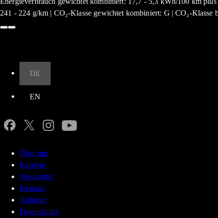
Energieverbrauch gewichtet kombiniert: 17,7 - 5,3 kWh/100 km plus 1
241 - 224 g/km | CO₂-Klasse gewichtet kombiniert: G | CO₂-Klasse be
Nach oben
DE
EN
Über uns
Karriere
Newsletter
Kontakt
Anbieter
Datenschutz