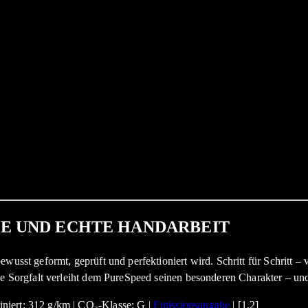
BE UND ECHTE HANDARBEIT
ewusst geformt, geprüft und perfektioniert wird. Schritt für Schritt
e Sorgfalt verleiht dem PureSpeed seinen besonderen Charakter – und e
niert: 312 g/km | CO₂-Klasse: G |
Emissionsangabe
| [1,2]