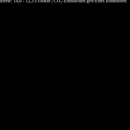
atterie: 14,6 - 12,3 l/100km | CO₂-Emissionen gewichtet kombiniert: