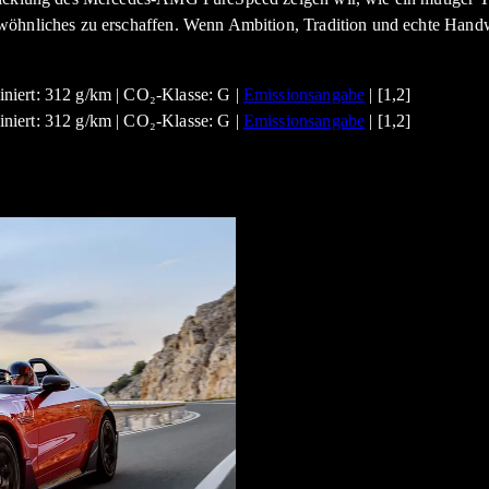
wöhnliches zu erschaffen. Wenn Ambition, Tradition und echte Handw
niert: 312 g/km | CO₂-Klasse: G |
Emissionsangabe
| [1,2]
niert: 312 g/km | CO₂-Klasse: G |
Emissionsangabe
| [1,2]