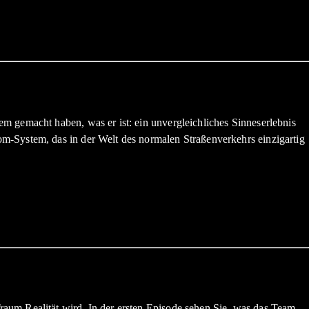
m gemacht haben, was er ist: ein unvergleichliches Sinneserlebnis
m-System, das in der Welt des normalen Straßenverkehrs einzigartig
aum Realität wird. In der ersten Episode sehen Sie, was das Team