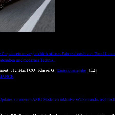
r, das ein unvergleichlich offenes Fahrerlebnis bietet. Eine Homma
terialien und moderner Technik.
niert: 312 g/km | CO₂-Klasse: G |
Emissionsangabe
| [1,2]
dates zu unseren AMG Modellen inklusive Walkarounds, technische