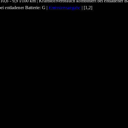
0,6 - 9,9 l/100 km | Kraftstoffverbrauch kombiniert bei entladener B
i entladener Batterie: G |
Emissionsangabe
| [1,2]