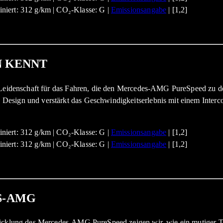
niert: 312 g/km | CO₂-Klasse: G |
Emissionsangabe
| [1,2]
N KENNT
e Leidenschaft für das Fahren, die den Mercedes-AMG PureSpeed zu de
esign und verstärkt das Geschwindigkeitserlebnis mit einem Interco
niert: 312 g/km | CO₂-Klasse: G |
Emissionsangabe
| [1,2]
niert: 312 g/km | CO₂-Klasse: G |
Emissionsangabe
| [1,2]
S-AMG
wicklung des Mercedes-AMG PureSpeed zeigen wir, wie ein mutiger Tr