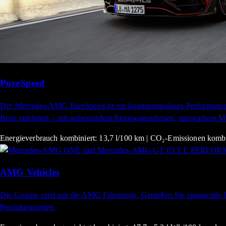
PureSpeed
Der Mercedes-AMG PureSpeed ist ein kompromissloses Performance Ca
Benz zelebriert – mit aufregendem Rennwagendesign, innovativen Ma
Energieverbrauch kombiniert: 13,7 l/100 km | CO₂-Emissionen kombi
AMG Vehicles
Die Gruppe rund um die AMG Fahrzeuge. Genießen Sie spannende Up
Produktexperten.