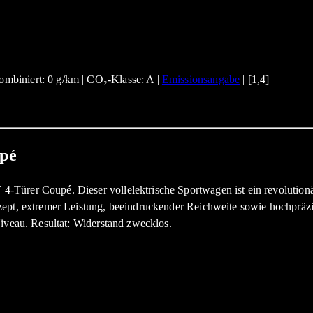
mbiniert: 0 g/km | CO₂-Klasse: A |
Emissionsangabe
| [1,4]
pé
Türer Coupé. Dieser vollelektrische Sportwagen ist ein revolutionä
nzept, extremer Leistung, beeindruckender Reichweite sowie hochprä
Niveau. Resultat: Widerstand zwecklos.