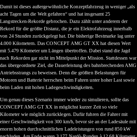
Damit ist dieses außergewöhnliche Konzeptfahrzeug in weniger „als
acht Tagen um die Welt gefahren“ und hat insgesamt 25
Langstrecken-Rekorde gebrochen. Dazu zählt unter anderem der
Rekord für die größte Distanz, die je ein Elektrofahrzeug innerhalb
von 24 Stunden zurückgelegt hat. Die bisherige Bestmarke lag unter
4.000 Kilometern. Das CONCEPT AMG GT XX hat diesen Wert
mit 5.479 Kilometer um Längen übertroffen. Dabei stand die Jagd
nach Rekorden gar nicht im Mittelpunkt der Mission. Stattdessen war
das übergeordnete Ziel, die Dauerleistung des bahnbrechenden AMG
Antriebsstrangs zu beweisen. Denn die größten Belastungen für
Motoren und Batterie herrschen beim Fahren unter hoher Last sowie
beim Laden mit hohen Ladegeschwindigkeiten.
Um genau dieses Szenario immer wieder zu simulieren, sollte das
CONCEPT AMG GT XX in möglichst kurzer Zeit so viele
Kilometer wie möglich zurücklegen. Dafür fuhren die Fahrer mit
einer Geschwindigkeit von 300 km/h, bevor sie an der Ladesäule mit
enorm hohen durchschnittlichen Ladeleistungen von rund 850 kW
nachluden. Am Ende waren 3.177 Nardò-Runden à 12,68 Kilometer