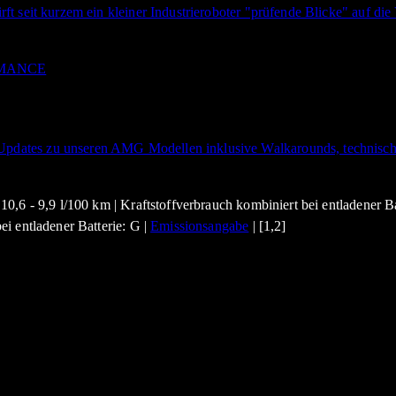
t seit kurzem ein kleiner Industrieroboter "prüfende Blicke" auf die
dates zu unseren AMG Modellen inklusive Walkarounds, technische
0,6 - 9,9 l/100 km | Kraftstoffverbrauch kombiniert bei entladener B
i entladener Batterie: G |
Emissionsangabe
| [1,2]