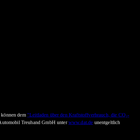
en können dem
"Leitfaden über den Kraftstoffverbrauch, die CO₂-
n Automobil Treuhand GmbH unter
www.dat.de
unentgeltlich