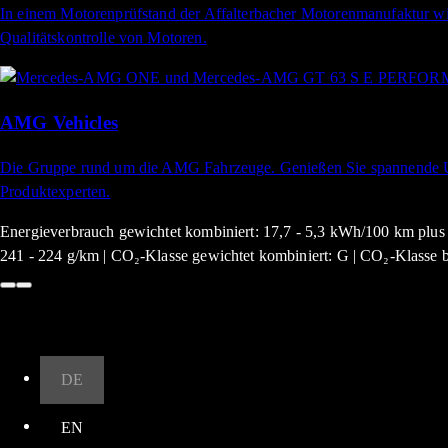
In einem Motorenprüfstand der Affalterbacher Motorenmanufaktur wirf
Qualitätskontrolle von Motoren.
AMG Vehicles
Die Gruppe rund um die AMG Fahrzeuge. Genießen Sie spannende Up
Produktexperten.
Energieverbrauch gewichtet kombiniert: 17,7 - 5,3 kWh/100 km plus 1
241 - 224 g/km | CO₂-Klasse gewichtet kombiniert: G | CO₂-Klasse be
Nach oben
DE
EN