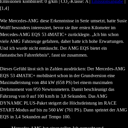
Emissionen kombiniert: 0 g/km | CO₂-Klasse: A |
Emissionsangabe
|
[1,4]
Wie Mercedes-AMG diese Erkenntnisse in Serie umsetzt, hatte Susie
Wolff besonders interessiert, bevor sie ihre ersten Kilometer im
Mercedes-AMG EQS 53 4MATIC+ zurücklegte. „Ich bin schon
viele AMG Fahrzeuge gefahren, daher hatte ich hohe Erwartungen.
Und ich wurde nicht enttäuscht. Der AMG EQS bietet ein
fantastisches Fahrerlebnis“, fasst sie zusammen.
Dieses Gefühl lässt sich in Zahlen ausdrücken: Der Mercedes-AMG
EQS 53 4MATIC+ mobilisiert schon in der Grundversion eine
Maximalleistung von 484 kW (658 PS) bei einem maximalen
Drehmoment von 950 Newtonmetern. Damit beschleunigt das
Fahrzeug von 0 auf 100 km/h in 3,8 Sekunden. Das AMG
DYNAMIC PLUS-Paket steigert die Höchstleistung im RACE
START-Modus auf bis zu 560 kW (761 PS). Dann sprintet der AMG
EQS in 3,4 Sekunden auf Tempo 100.