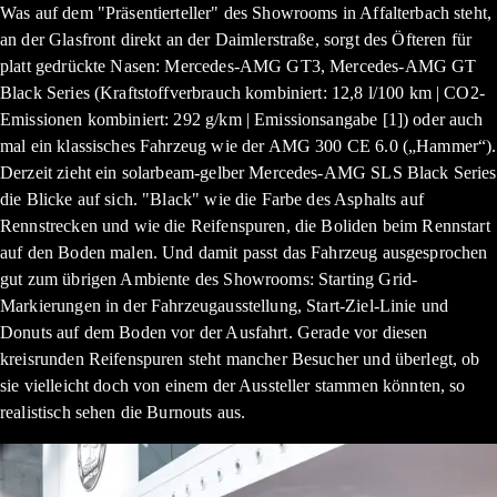
Was auf dem "Präsentierteller" des Showrooms in Affalterbach steht,
an der Glasfront direkt an der Daimlerstraße, sorgt des Öfteren für
platt gedrückte Nasen: Mercedes-AMG GT3, Mercedes-AMG GT
Black Series (Kraftstoffverbrauch kombiniert: 12,8 l/100 km | CO2-
Emissionen kombiniert: 292 g/km | Emissionsangabe [1]) oder auch
mal ein klassisches Fahrzeug wie der AMG 300 CE 6.0 („Hammer“).
Derzeit zieht ein solarbeam-gelber Mercedes-AMG SLS Black Series
die Blicke auf sich. "Black" wie die Farbe des Asphalts auf
Rennstrecken und wie die Reifenspuren, die Boliden beim Rennstart
auf den Boden malen. Und damit passt das Fahrzeug ausgesprochen
gut zum übrigen Ambiente des Showrooms: Starting Grid-
Markierungen in der Fahrzeugausstellung, Start-Ziel-Linie und
Donuts auf dem Boden vor der Ausfahrt. Gerade vor diesen
kreisrunden Reifenspuren steht mancher Besucher und überlegt, ob
sie vielleicht doch von einem der Aussteller stammen könnten, so
realistisch sehen die Burnouts aus.