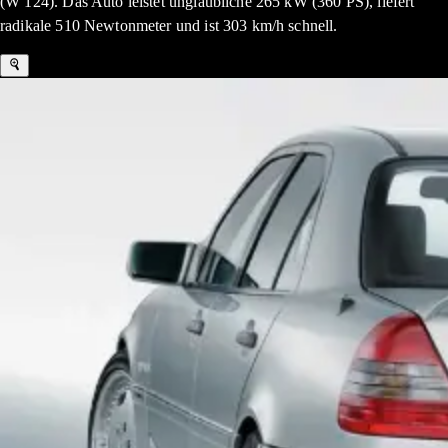
(W 124). Das Auto leistet unglaubliche 265 kW (360 PS), liefert
radikale 510 Newtonmeter und ist 303 km/h schnell.